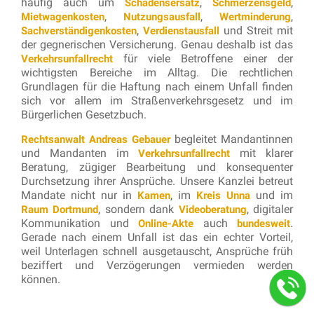
häufig auch um
,
,
Schadensersatz
Schmerzensgeld
,
,
,
Mietwagenkosten
Nutzungsausfall
Wertminderung
,
und Streit mit
Sachverständigenkosten
Verdienstausfall
der gegnerischen Versicherung. Genau deshalb ist das
für viele Betroffene einer der
Verkehrsunfallrecht
wichtigsten Bereiche im Alltag. Die rechtlichen
Grundlagen für die Haftung nach einem Unfall finden
sich vor allem im Straßenverkehrsgesetz und im
Bürgerlichen Gesetzbuch.
begleitet Mandantinnen
Rechtsanwalt Andreas Gebauer
und Mandanten im
mit klarer
Verkehrsunfallrecht
Beratung, zügiger Bearbeitung und konsequenter
Durchsetzung ihrer Ansprüche. Unsere Kanzlei betreut
Mandate nicht nur in
, im
und im
Kamen
Kreis Unna
, sondern dank
, digitaler
Raum Dortmund
Videoberatung
Kommunikation und
auch
.
Online-Akte
bundesweit
Gerade nach einem Unfall ist das ein echter Vorteil,
weil Unterlagen schnell ausgetauscht, Ansprüche früh
beziffert und Verzögerungen vermieden werden
können.