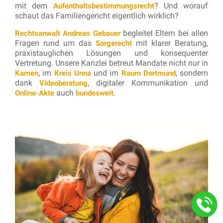
mit dem
? Und worauf
Aufenthaltsbestimmungsrecht
schaut das Familiengericht eigentlich wirklich?
begleitet Eltern bei allen
Rechtsanwalt Andreas Gebauer
Fragen rund um das
mit klarer Beratung,
Sorgerecht
praxistauglichen Lösungen und konsequenter
Vertretung. Unsere Kanzlei betreut Mandate nicht nur in
, im
und im
, sondern
Kamen
Kreis Unna
Raum Dortmund
dank
, digitaler Kommunikation und
Videoberatung
auch
.
Online-Akte
bundesweit